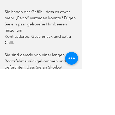
Sie haben das Gefühl, dass es etwas 
mehr „Pepp“ vertragen könnte? Fügen 
Sie ein paar gefrorene Himbeeren 
hinzu, um
Kontrastfarbe, Geschmack und extra 
Chill.
Sie sind gerade von einer langen 
Bootsfahrt zurückgekommen und 
befürchten, dass Sie an Skorbut 
erkrankt sind? Dann trinken Sie doch 
einfach Zitronensaft.
Ist Ihr Zahnarzt besonders schön für die 
Augen? Ein wenig zusätzliche Süße 
wird Sie sehen lassen
süße Wangen etwas früher.