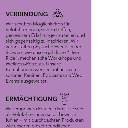
VERBINDUNG
Wir schaffen Möglichkeiten für
Velofahrerinnen, sich zu treffen,
gemeinsam Erfahrungen zu teilen und
sich gegenseitig zu inspirieren. Wir
veranstalten physische Events in der
Schweiz, wie unsere jährliche "Hive
Ride", mechanische Workshops und
Wellness-Retreats. Unsere
Bemühungen werden auf unseren
sozialen Kanälen, Podcasts und Web-
Events ausgeweitet.
ERMÄCHTIGUNG
Wir empowern Frauen, damit sie sich
als Velofahrerinnen selbstbewusst
fühlen – mit durchdachten Produkten
wie unseren pinkelfreundlichen