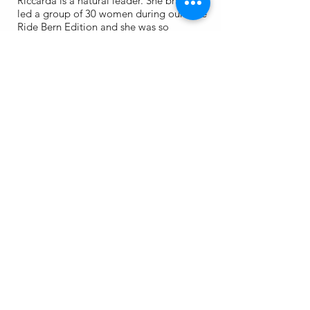
Riccarda is a natural leader. She bravely
led a group of 30 women during our Hive
Ride Bern Edition and she was so
thoughtful throughout the day, so aware
of everyone's needs we knew we needed
her in our team!
Sara Bukies
Ride Leader
Sara is the founder of the
gravELLE
club
and co-creates
Project Pedal
Further
with her partner. She is a roadie at